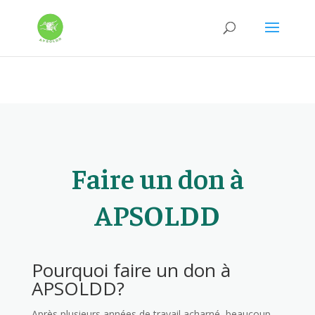
Warning
: Constant WP_CRON_LOCK_TIMEOUT already defined in
/htdocs/apsoldd.org/wp-config.php
on line
97
Faire un don à
APSOLDD
Pourquoi faire un don à
APSOLDD?
Après plusieurs années de travail acharné, beaucoup